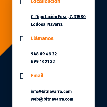

Localización
C. Diputación Foral, 7, 31580
Lodosa, Navarra

Llámanos
948 69 46 32
699 13 21 32

Email
info@bitnavarra.com
web@bitnavarra.com