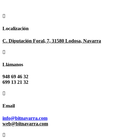

Localización
C. Diputación Foral, 7, 31580 Lodosa, Navarra

Llámanos
948 69 46 32
699 13 21 32

Email
info@bitnavarra.com
web@bitnavarra.com
