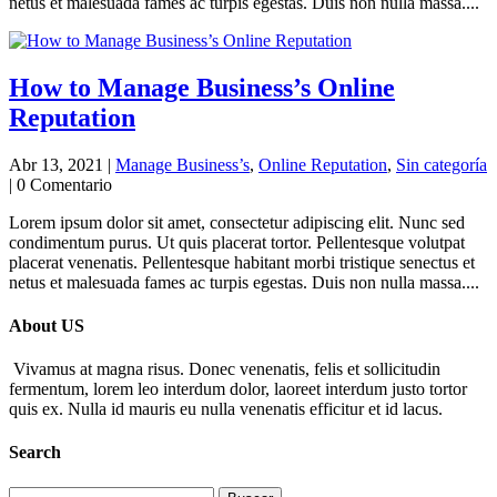
netus et malesuada fames ac turpis egestas. Duis non nulla massa....
How to Manage Business’s Online
Reputation
Abr 13, 2021
|
Manage Business’s
,
Online Reputation
,
Sin categoría
| 0 Comentario
Lorem ipsum dolor sit amet, consectetur adipiscing elit. Nunc sed
condimentum purus. Ut quis placerat tortor. Pellentesque volutpat
placerat venenatis. Pellentesque habitant morbi tristique senectus et
netus et malesuada fames ac turpis egestas. Duis non nulla massa....
About US
Vivamus at magna risus. Donec venenatis, felis et sollicitudin
fermentum, lorem leo interdum dolor, laoreet interdum justo tortor
quis ex. Nulla id mauris eu nulla venenatis efficitur et id lacus.
Search
Buscar: