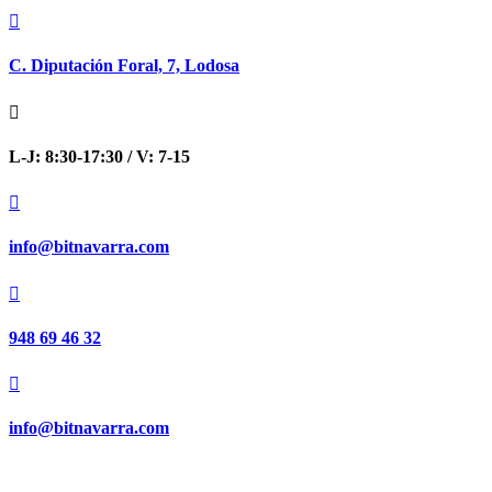

C. Diputación Foral, 7, Lodosa

L-J: 8:30-17:30 / V: 7-15

info@bitnavarra.com

948 69 46 32

info@bitnavarra.com