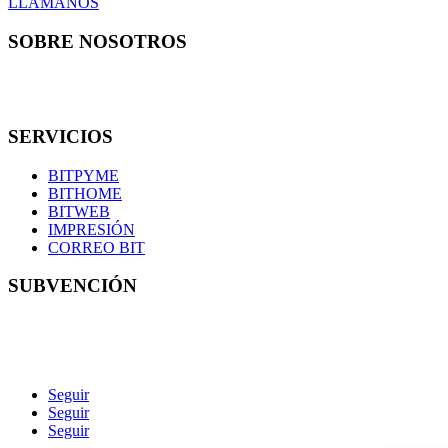
LLÁMANOS
SOBRE NOSOTROS
En Bit informática somos una pequeña familia de 7 técnicos con
los que podrás contar en todo momento.
SERVICIOS
BITPYME
BITHOME
BITWEB
IMPRESIÓN
CORREO BIT
SUBVENCIÓN
Seguir
Seguir
Seguir