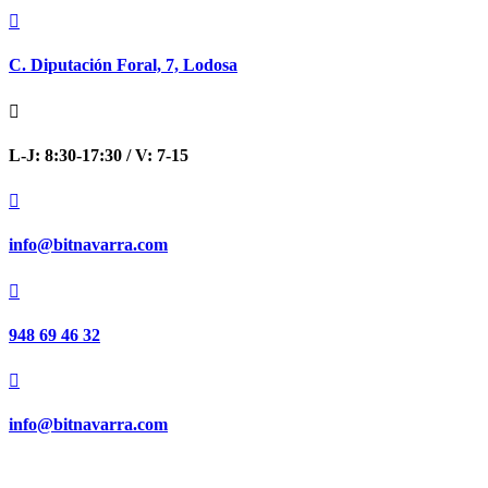

C. Diputación Foral, 7, Lodosa

L-J: 8:30-17:30 / V: 7-15

info@bitnavarra.com

948 69 46 32

info@bitnavarra.com