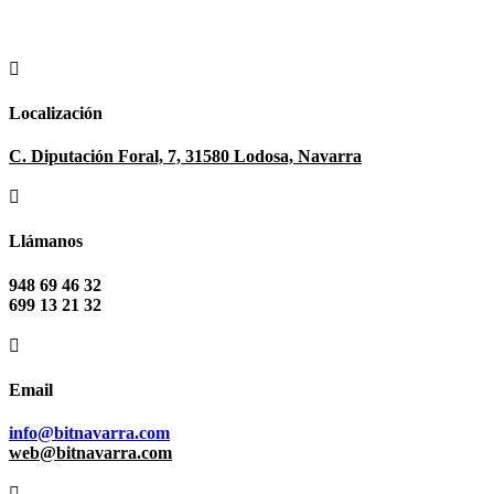

Localización
C. Diputación Foral, 7, 31580 Lodosa, Navarra

Llámanos
948 69 46 32
699 13 21 32

Email
info@bitnavarra.com
web@bitnavarra.com
