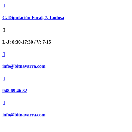

C. Diputación Foral, 7, Lodosa

L-J: 8:30-17:30 / V: 7-15

info@bitnavarra.com

948 69 46 32

info@bitnavarra.com