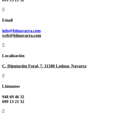

Email
info@bitnavarra.com
web@bitnavarra.com

Localización
C. Diputación Foral, 7, 31580 Lodosa, Navarra

Llámanos
948 69 46 32
699 13 21 32
