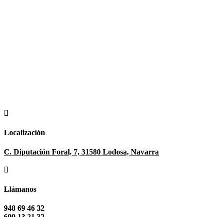

Localización
C. Diputación Foral, 7, 31580 Lodosa, Navarra

Llámanos
948 69 46 32
699 13 21 32