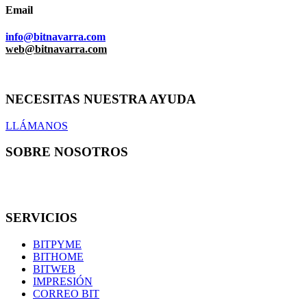
Email
info@bitnavarra.com
web@bitnavarra.com
NECESITAS NUESTRA AYUDA
LLÁMANOS
SOBRE NOSOTROS
En Bit informática somos una pequeña familia de 7 técnicos con
los que podrás contar en todo momento.
SERVICIOS
BITPYME
BITHOME
BITWEB
IMPRESIÓN
CORREO BIT