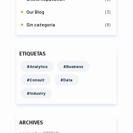
Our Blog
(3)
Sin categoría
(8)
ETIQUETAS
#Analytics
#Business
#Consult
#Data
#Industry
ARCHIVES