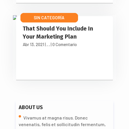
ONLINE REPUTATION
SIN CATEGORÍA
INTEGRATION
That Should You Include In
Your Marketing Plan
Abr 13, 2021
|
,
,
| 0 Comentario
ABOUT US
Vivamus at magna risus. Donec
venenatis, felis et sollicitudin fermentum,