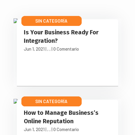
SIN CATEGORÍA
LATEST NEWS
OUR BLOG
Is Your Business Ready For
Integration?
Jun 1, 2021
|
,
,
| 0 Comentario
ONLINE REPUTATION
SIN CATEGORÍA
LATEST NEWS
How to Manage Business’s
Online Reputation
Jun 1, 2021
|
,
,
| 0 Comentario