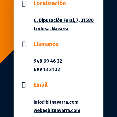

Localización
C. Diputación Foral, 7, 31580
Lodosa, Navarra

Llámanos
948 69 46 32
699 13 21 32

Email
info@bitnavarra.com
web@bitnavarra.com