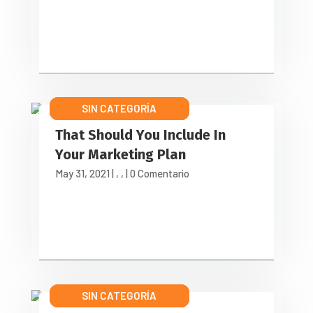
SIN CATEGORÍA
LATEST NEWS
OUR BLOG
That Should You Include In
Your Marketing Plan
May 31, 2021
|
,
,
| 0 Comentario
SIN CATEGORÍA
LATEST NEWS
INTEGRATION