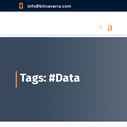

info@bitnavarra.com
Tags: #Data