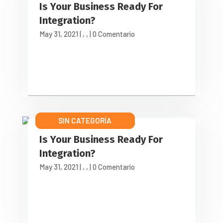
Is Your Business Ready For
Integration?
May 31, 2021
|
,
,
| 0 Comentario
SIN CATEGORÍA
LATEST NEWS
OUR BLOG
Is Your Business Ready For
Integration?
May 31, 2021
|
,
,
| 0 Comentario