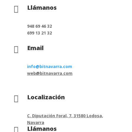
Llámanos

948 69 46 32
699 13 21 32
Email

info@bitnavarra.com
web@bitnavarra.com
Localización

C. Diputación Foral, 7, 31580 Lodosa,
Navarra
Llámanos
