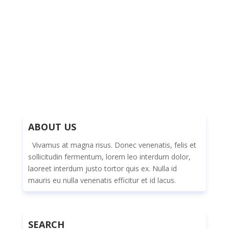
ONLINE REPUTATION
SIN CATEGORÍA
INTEGRATION
That Should You Include In Your
Marketing Plan
Abr 13, 2021
ABOUT US
Vivamus at magna risus. Donec venenatis, felis et
sollicitudin fermentum, lorem leo interdum dolor,
laoreet interdum justo tortor quis ex. Nulla id
mauris eu nulla venenatis efficitur et id lacus.
SEARCH