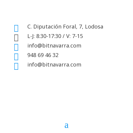
C. Diputación Foral, 7, Lodosa

L-J: 8:30-17:30 / V: 7-15

info@bitnavarra.com

948 69 46 32

info@bitnavarra.com
