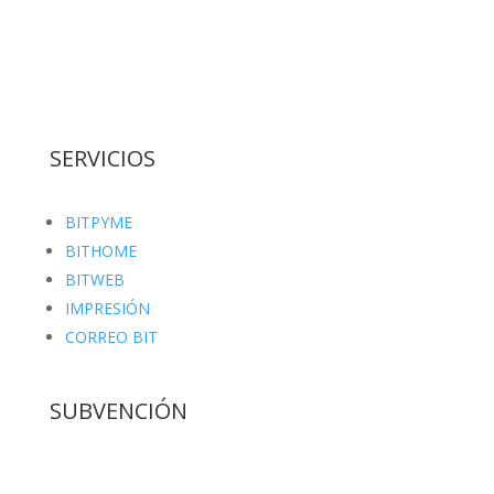
En Bit informática somos una pequeña familia de
7 técnicos con los que podrás contar en todo
momento.
SERVICIOS
BITPYME
BITHOME
BITWEB
IMPRESIÓN
CORREO BIT
SUBVENCIÓN