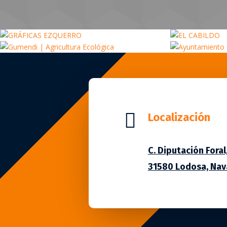
Sector alimentación
Sector agrí
Sector público
Sector agrí
EL CABILDO
SERRANO DR
AYUNTAMIENTO DE LODOSA
ENTHEOS BIO

Localización
C. Diputación Foral,
31580 Lodosa, Nav