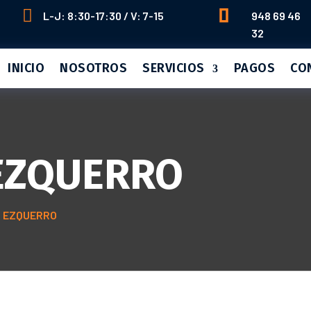


L-J: 8:30-17:30 / V: 7-15
948 69 46
32
INICIO
NOSOTROS
SERVICIOS
PAGOS
CO
EZQUERRO
S EZQUERRO