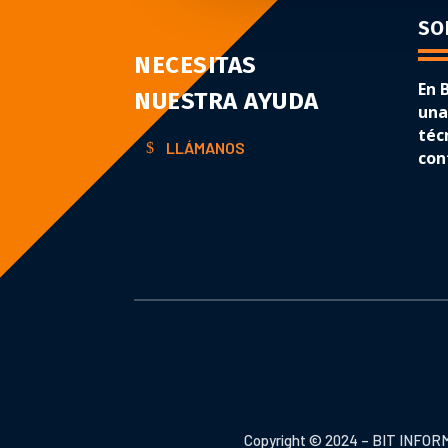
SO
NECESITAS
En 
NUESTRA AYUDA
una
téc
LLÁMANOS
con
Copyright © 2024 – BIT IN