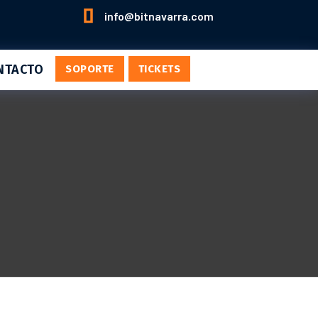

info@bitnavarra.com
NTACTO
SOPORTE
TICKETS