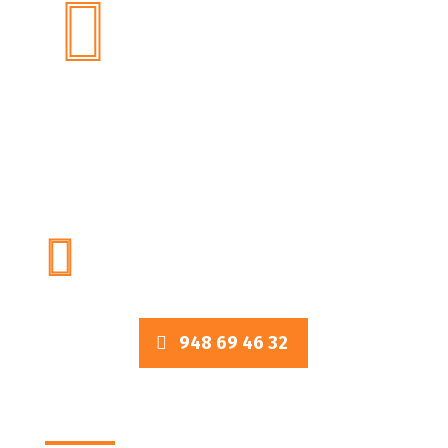

Compartiendo experiencia,
Construyendo relaciones.
948 69 46 32

LLámanos a este número
948 69 46 32
SERVICIOS BIT