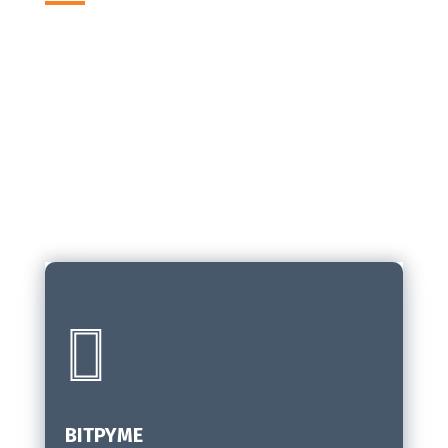
En Bit Informática, nos enorgullece
ofrecer una amplia gama de servicios
diseñados para satisfacer todas las
necesidades tecnológicas de tu
empresa.

BITPYME