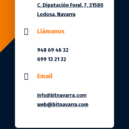
C. Diputación Foral, 7, 31580
Lodosa, Navarra

Llámanos
948 69 46 32
699 13 21 32

Email
info@bitnavarra.com
web@bitnavarra.com