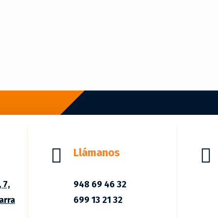


Llámanos
 7,
948 69 46 32
arra
699 13 21 32