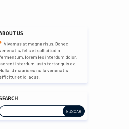
ABOUT US
Vivamus at magna risus. Donec
venenatis, felis et sollicitudin
fermentum, lorem leo interdum dolor,
laoreet interdum justo tortor quis ex.
Nulla id mauris eu nulla venenatis
efficitur et id lacus.
SEARCH