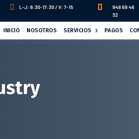


L-J: 8:30-17:30 / V: 7-15
948 69 46
32
INICIO
NOSOTROS
SERVICIOS
PAGOS
CO
ustry