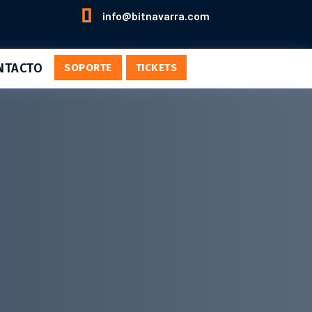

info@bitnavarra.com
NTACTO
SOPORTE
TICKETS