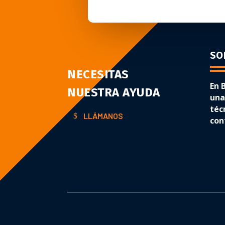
SO
NECESITAS
En 
NUESTRA AYUDA
una
téc
LLÁMANOS
con