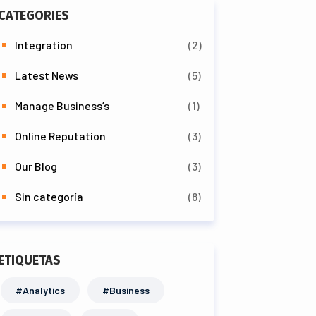
CATEGORIES
Integration
(2)
Latest News
(5)
Manage Business’s
(1)
Online Reputation
(3)
Our Blog
(3)
Sin categoría
(8)
ETIQUETAS
#Analytics
#Business