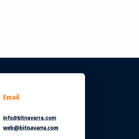
Email
info@bitnavarra.com
web@bitnavarra.com