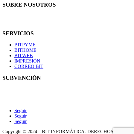
SOBRE NOSOTROS
En Bit informática somos una pequeña familia de 7 técnicos con
los que podrás contar en todo momento.
SERVICIOS
BITPYME
BITHOME
BITWEB
IMPRESIÓN
CORREO BIT
SUBVENCIÓN
Seguir
Seguir
Seguir
Copyright © 2024 – BIT INFORMÁTICA- DERECHOS