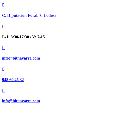

C. Diputación Foral, 7, Lodosa

L-J: 8:30-17:30 / V: 7-15

info@bitnavarra.com

948 69 46 32

info@bitnavarra.com