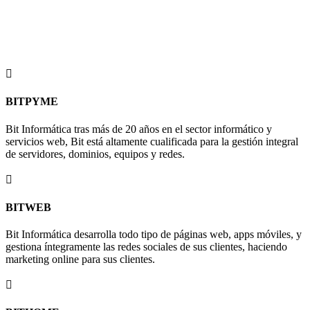
SERVICIOS BIT
En Bit Informática, nos enorgullece ofrecer una amplia gama de
servicios diseñados para satisfacer todas las necesidades
tecnológicas de tu empresa.

BITPYME
Bit Informática tras más de 20 años en el sector informático y
servicios web, Bit está altamente cualificada para la gestión integral
de servidores, dominios, equipos y redes.

BITWEB
Bit Informática desarrolla todo tipo de páginas web, apps móviles, y
gestiona íntegramente las redes sociales de sus clientes, haciendo
marketing online para sus clientes.
