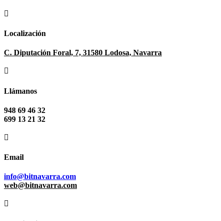

Localización
C. Diputación Foral, 7, 31580 Lodosa, Navarra

Llámanos
948 69 46 32
699 13 21 32

Email
info@bitnavarra.com
web@bitnavarra.com
