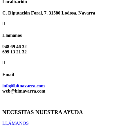
Localización
C. Diputación Foral, 7, 31580 Lodosa, Navarra

Llámanos
948 69 46 32
699 13 21 32

Email
info@bitnavarra.com
web@bitnavarra.com
NECESITAS NUESTRA AYUDA
LLÁMANOS