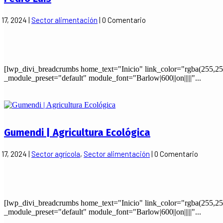
 17, 2024
|
Sector alimentación
| 0 Comentario
[lwp_divi_breadcrumbs home_text="Inicio" link_color="rgba(255,25
_module_preset="default" module_font="Barlow|600||on|||||"...
Gumendi | Agricultura Ecológica
 17, 2024
|
Sector agrícola
,
Sector alimentación
| 0 Comentario
[lwp_divi_breadcrumbs home_text="Inicio" link_color="rgba(255,25
_module_preset="default" module_font="Barlow|600||on|||||"...