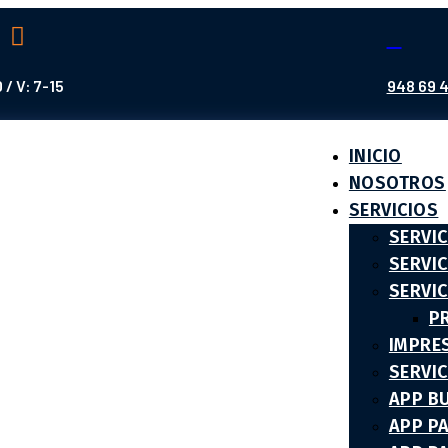


 / V: 7-15
948 69 4
INICIO
NOSOTROS
SERVICIOS
SERVI
SERVI
SERVI
P
IMPRE
SERVI
APP B
APP P