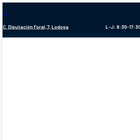

C. Diputación Foral, 7, Lodosa
L-J: 8:30-17:30