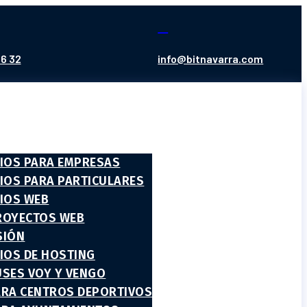

6 32
info@bitnavarra.com
CIOS PARA EMPRESAS
CIOS PARA PARTICULARES
CIOS WEB
ROYECTOS WEB
SIÓN
CIOS DE HOSTING
USES VOY Y VENGO
ARA CENTROS DEPORTIVOS