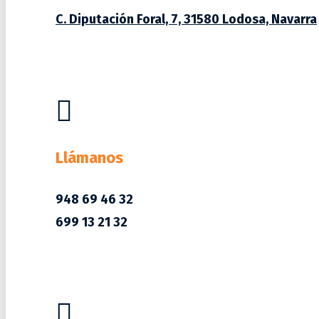
C. Diputación Foral, 7, 31580 Lodosa, Navarra

Llámanos
948 69 46 32
699 13 21 32
