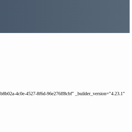
2b8b02a-4c0e-4527-8f6d-96e276ff8cbf" _builder_version="4.23.1"