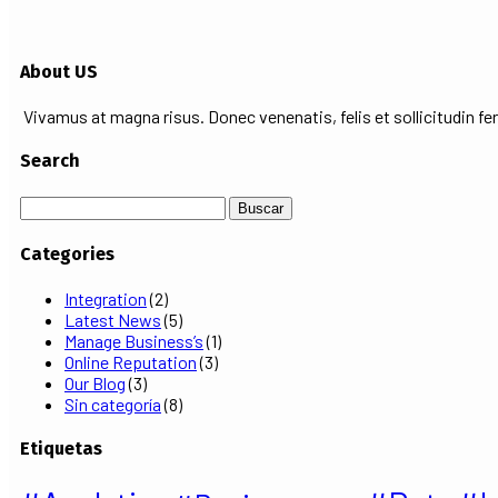
About US
Vivamus at magna risus. Donec venenatis, felis et sollicitudin ferm
Search
Buscar:
Categories
Integration
(2)
Latest News
(5)
Manage Business’s
(1)
Online Reputation
(3)
Our Blog
(3)
Sin categoría
(8)
Etiquetas