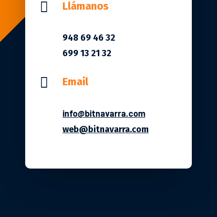

Llámanos
948 69 46 32
699 13 21 32

Email
info@bitnavarra.com
web@bitnavarra.com