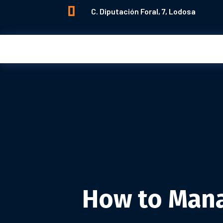

C. Diputación Foral, 7, Lodosa
READING PROGRESS:
0%
How to Mana