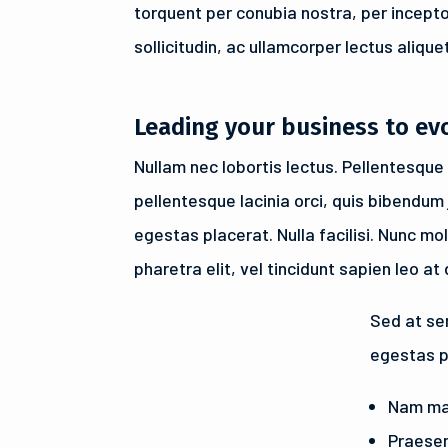
torquent per conubia nostra, per incept
sollicitudin, ac ullamcorper lectus alique
Leading your business to ev
Nullam nec lobortis lectus. Pellentesqu
pellentesque lacinia orci, quis bibendum j
egestas placerat. Nulla facilisi. Nunc mol
pharetra elit, vel tincidunt sapien leo at
Sed at sem
egestas pl
Nam max
Praesen