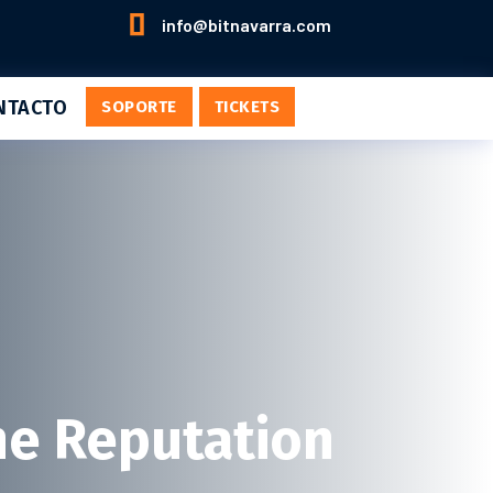

info@bitnavarra.com
NTACTO
SOPORTE
TICKETS
ne Reputation