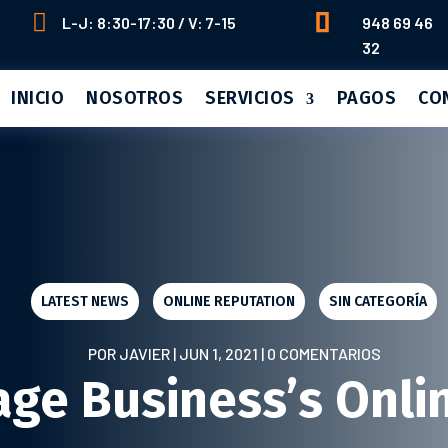


L-J: 8:30-17:30 / V: 7-15
948 69 46
32
INICIO
NOSOTROS
SERVICIOS
PAGOS
CO
LATEST NEWS
|
ONLINE REPUTATION
|
SIN CATEGORÍA
POR
JAVIER
|
JUN 1, 2021
|
0 COMENTARIOS
ge Business’s Onli