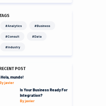
TAGS
#Analytics
#Business
#Consult
#Data
#Industry
RECENT POST
¡Hola, mundo!
By javier
Is Your Business Ready For
Integration?
By javier