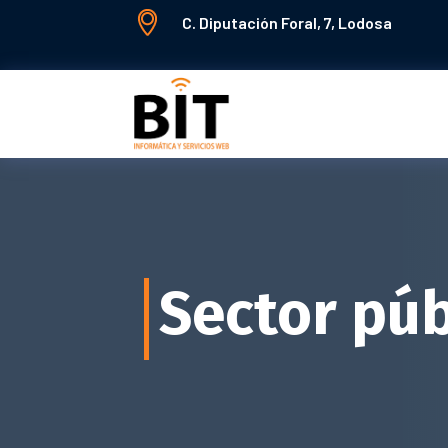

C. Diputación Foral, 7, Lodosa
Sector púb