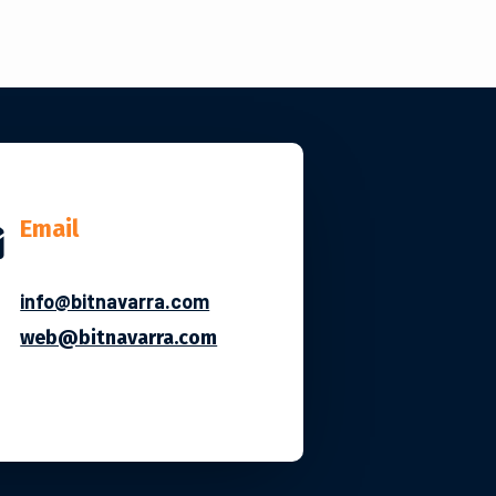
Email

info@bitnavarra.com
web@bitnavarra.com