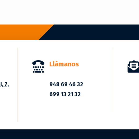
Llámanos

, 7,
948 69 46 32
699 13 21 32