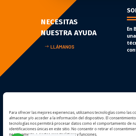
SO
NECESITAS
En 
NUESTRA AYUDA
una
téc
LLÁMANOS
con
Para ofrecer las mejores experiencias, utilizamos tecnologías como las c
almacenar y/o acceder a la información del dispositivo. El consentimiento
tecnologías nos permitirá procesar datos como el comportamiento de na
identificaciones únicas en este sitio. No consentir o retirar el consentimi
negativamente a ciertas características y funciones.
Copyright © 2024 – BIT IN