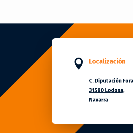

Localización
C. Diputación Foral
31580 Lodosa,
Navarra