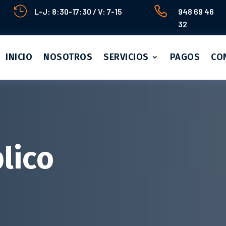


L-J: 8:30-17:30 / V: 7-15
948 69 46
32
INICIO
NOSOTROS
SERVICIOS
PAGOS
CO
lico