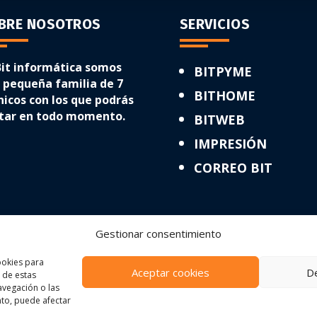
BRE NOSOTROS
SERVICIOS
Bit informática somos
BITPYME
 pequeña familia de 7
BITHOME
nicos con los que podrás
tar en todo momento.
BITWEB
IMPRESIÓN
CORREO BIT
Gestionar consentimiento
ookies para
Aceptar cookies
D
 de estas
vegación o las
ento, puede afectar
FORMÁTICA- DERECHOS RESERVADOS
AVISO LEGAL
|
POLÍTICA DE PRI