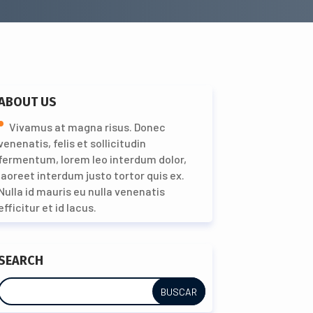
ABOUT US
Vivamus at magna risus. Donec
venenatis, felis et sollicitudin
fermentum, lorem leo interdum dolor,
laoreet interdum justo tortor quis ex.
Nulla id mauris eu nulla venenatis
efficitur et id lacus.
SEARCH