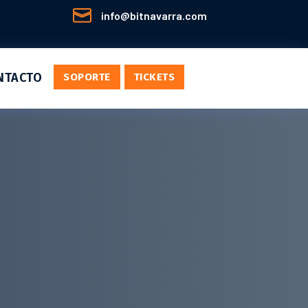

info@bitnavarra.com
NTACTO
SOPORTE
TICKETS