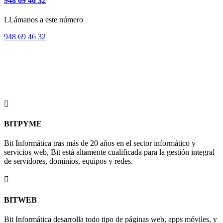
948 69 46 32
LLámanos a este número
948 69 46 32
SERVICIOS BIT
En Bit Informática, nos enorgullece ofrecer una amplia gama de
servicios diseñados para satisfacer todas las necesidades
tecnológicas de tu empresa.

BITPYME
Bit Informática tras más de 20 años en el sector informático y
servicios web, Bit está altamente cualificada para la gestión integral
de servidores, dominios, equipos y redes.

BITWEB
Bit Informática desarrolla todo tipo de páginas web, apps móviles, y