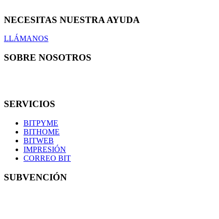
NECESITAS NUESTRA AYUDA
LLÁMANOS
SOBRE NOSOTROS
En Bit informática somos una pequeña familia de 7 técnicos con
los que podrás contar en todo momento.
SERVICIOS
BITPYME
BITHOME
BITWEB
IMPRESIÓN
CORREO BIT
SUBVENCIÓN