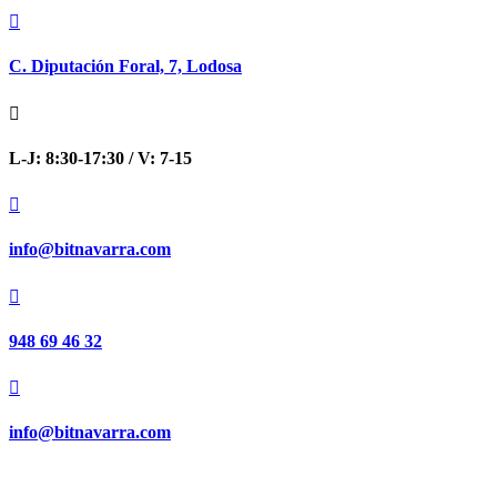

C. Diputación Foral, 7, Lodosa

L-J: 8:30-17:30 / V: 7-15

info@bitnavarra.com

948 69 46 32

info@bitnavarra.com