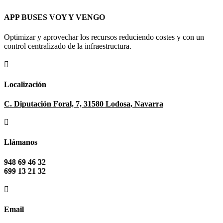
APP BUSES VOY Y VENGO
Optimizar y aprovechar los recursos reduciendo costes y con un
control centralizado de la infraestructura.

Localización
C. Diputación Foral, 7, 31580 Lodosa, Navarra

Llámanos
948 69 46 32
699 13 21 32

Email