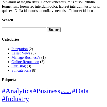
Vivamus at magna risus. Donec venenatis, felis et sollicitudin
fermentum, lorem leo interdum dolor, laoreet interdum justo tortor
quis ex. Nulla id mauris eu nulla venenatis efficitur et id lacus.
Search
Buscar:
Categories
Integration
(2)
Latest News
(5)
Manage Business’s
(1)
Online Reputation
(3)
Our Blog
(3)
Sin categoría
(8)
Etiquetas
#Analytics
#Data
#Business
#Consult
#Industry