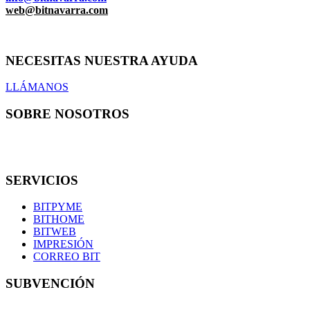
web@bitnavarra.com
NECESITAS NUESTRA AYUDA
LLÁMANOS
SOBRE NOSOTROS
En Bit informática somos una pequeña familia de 7 técnicos con
los que podrás contar en todo momento.
SERVICIOS
BITPYME
BITHOME
BITWEB
IMPRESIÓN
CORREO BIT
SUBVENCIÓN