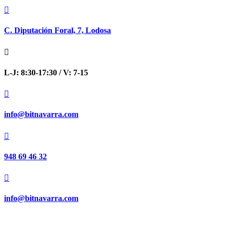

C. Diputación Foral, 7, Lodosa

L-J: 8:30-17:30 / V: 7-15

info@bitnavarra.com

948 69 46 32

info@bitnavarra.com