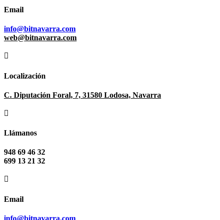
Email
info@bitnavarra.com
web@bitnavarra.com

Localización
C. Diputación Foral, 7, 31580 Lodosa, Navarra

Llámanos
948 69 46 32
699 13 21 32

Email
info@bitnavarra.com