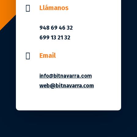

Llámanos
948 69 46 32
699 13 21 32

Email
info@bitnavarra.com
web@bitnavarra.com