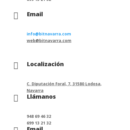
Email

info@bitnavarra.com
web@bitnavarra.com
Localización

C. Diputación Foral, 7, 31580 Lodosa,
Navarra
Llámanos

948 69 46 32
699 13 21 32
Email