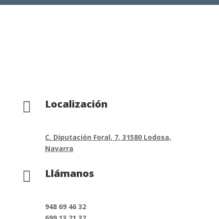
Localización

C. Diputación Foral, 7, 31580 Lodosa,
Navarra
Llámanos

948 69 46 32
699 13 21 32