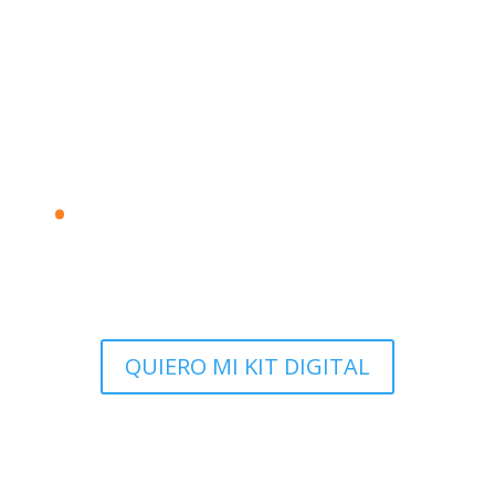
.
KITBit
Consigue ahora más clientes
QUIERO MI KIT DIGITAL