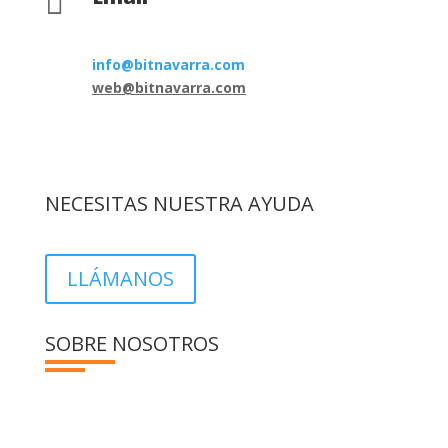

info@bitnavarra.com
web@bitnavarra.com
NECESITAS NUESTRA AYUDA
LLÁMANOS
SOBRE NOSOTROS
En Bit informática somos una pequeña familia de
7 técnicos con los que podrás contar en todo
momento.