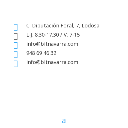
C. Diputación Foral, 7, Lodosa

L-J: 8:30-17:30 / V: 7-15

info@bitnavarra.com

948 69 46 32

info@bitnavarra.com
