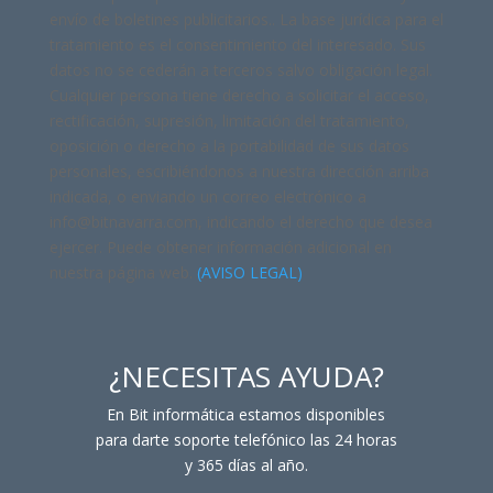
envío de boletines publicitarios.. La base jurídica para el
tratamiento es el consentimiento del interesado. Sus
datos no se cederán a terceros salvo obligación legal.
Cualquier persona tiene derecho a solicitar el acceso,
rectificación, supresión, limitación del tratamiento,
oposición o derecho a la portabilidad de sus datos
personales, escribiéndonos a nuestra dirección arriba
indicada, o enviando un correo electrónico a
info@bitnavarra.com, indicando el derecho que desea
ejercer. Puede obtener información adicional en
nuestra página web.
(AVISO LEGAL)
¿NECESITAS AYUDA?
En Bit informática estamos disponibles
para darte soporte telefónico las 24 horas
y 365 días al año.