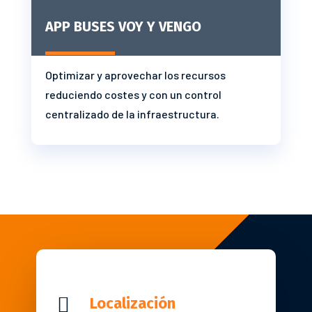
APP BUSES VOY Y VENGO
Optimizar y aprovechar los recursos
reduciendo costes y con un control
centralizado de la infraestructura.

Localización