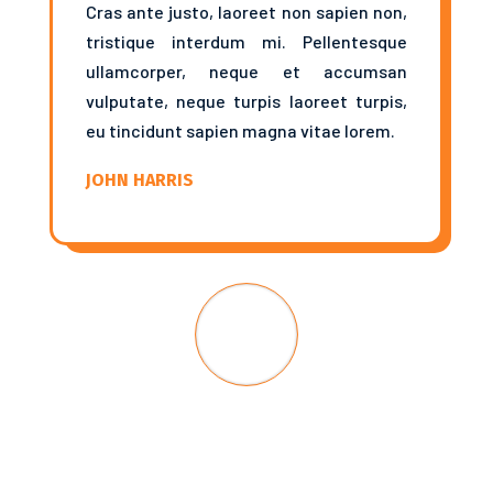
Cras ante justo, laoreet non sapien non,
tristique interdum mi. Pellentesque
ullamcorper, neque et accumsan
vulputate, neque turpis laoreet turpis,
eu tincidunt sapien magna vitae lorem.
JOHN HARRIS