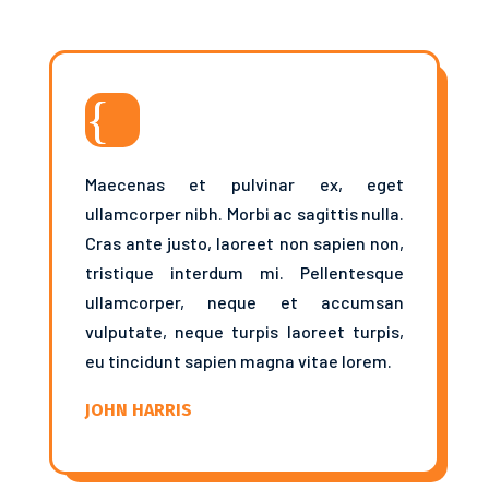
Maecenas et pulvinar ex, eget
ullamcorper nibh. Morbi ac sagittis nulla.
Cras ante justo, laoreet non sapien non,
tristique interdum mi. Pellentesque
ullamcorper, neque et accumsan
vulputate, neque turpis laoreet turpis,
eu tincidunt sapien magna vitae lorem.
JOHN HARRIS