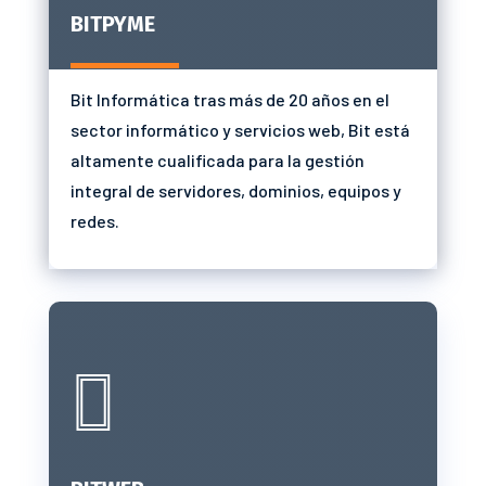
BITPYME
Bit Informática tras más de 20 años en el
sector informático y servicios web, Bit está
altamente cualificada para la gestión
integral de servidores, dominios, equipos y
redes.
