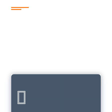
SERVICIOS BIT
En Bit Informática, nos enorgullece
ofrecer una amplia gama de servicios
diseñados para satisfacer todas las
necesidades tecnológicas de tu
empresa.
