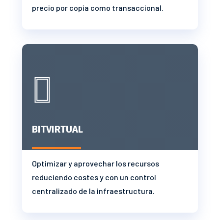
precio por copia como transaccional.

BITVIRTUAL
Optimizar y aprovechar los recursos
reduciendo costes y con un control
centralizado de la infraestructura.