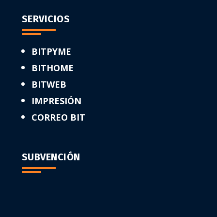
SERVICIOS
BITPYME
BITHOME
BITWEB
IMPRESIÓN
CORREO BIT
SUBVENCIÓN