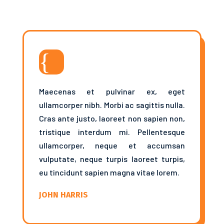
Maecenas et pulvinar ex, eget
ullamcorper nibh. Morbi ac sagittis nulla.
Cras ante justo, laoreet non sapien non,
tristique interdum mi. Pellentesque
ullamcorper, neque et accumsan
vulputate, neque turpis laoreet turpis,
eu tincidunt sapien magna vitae lorem.
JOHN HARRIS