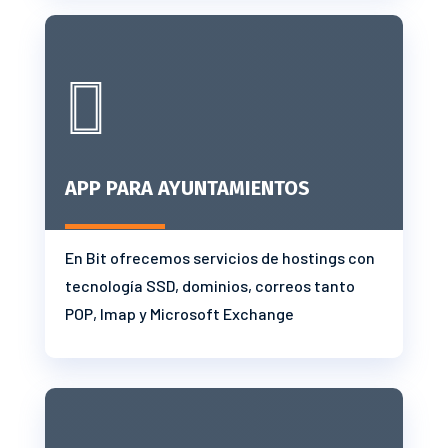

APP PARA AYUNTAMIENTOS
En Bit ofrecemos servicios de hostings con
tecnología SSD, dominios, correos tanto
POP, Imap y Microsoft Exchange