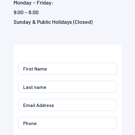
Monday – Friday:
9.00 – 6.00
Sunday & Public Holidays (Closed)