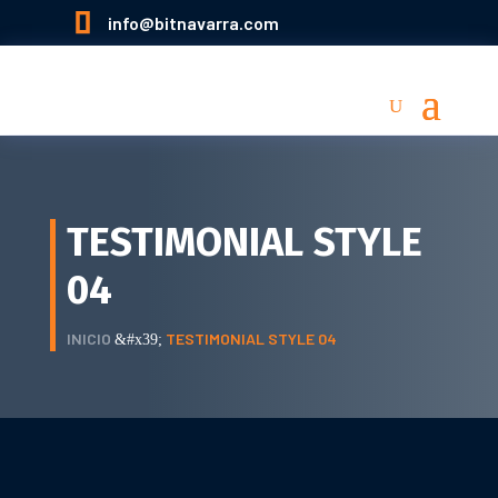

info@bitnavarra.com
TESTIMONIAL STYLE
04
INICIO
TESTIMONIAL STYLE 04
&#x39;