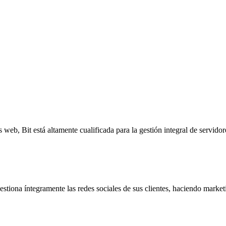
ios diseñados para satisfacer todas las necesidades tecnológicas de tu 
s web, Bit está altamente cualificada para la gestión integral de servido
stiona íntegramente las redes sociales de sus clientes, haciendo marketi