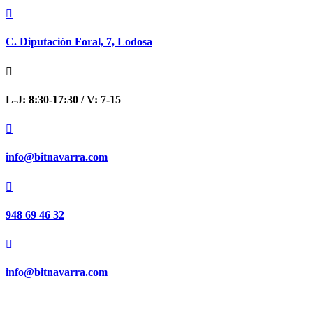

C. Diputación Foral, 7, Lodosa

L-J: 8:30-17:30 / V: 7-15

info@bitnavarra.com

948 69 46 32

info@bitnavarra.com