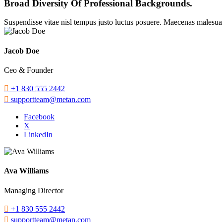
Broad Diversity Of Professional Backgrounds.
Suspendisse vitae nisl tempus justo luctus posuere. Maecenas malesuada, 
Jacob Doe
Ceo & Founder

+1 830 555 2442

supportteam@metan.com
Facebook
X
LinkedIn
Ava Williams
Managing Director

+1 830 555 2442

supportteam@metan.com