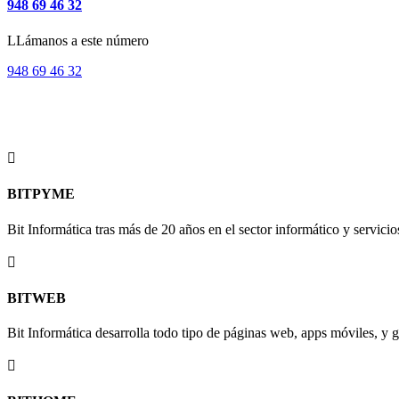
948 69 46 32
LLámanos a este número
948 69 46 32
SERVICIOS BIT
En Bit Informática, nos enorgullece ofrecer una amplia gama de servic

BITPYME
Bit Informática tras más de 20 años en el sector informático y servicio

BITWEB
Bit Informática desarrolla todo tipo de páginas web, apps móviles, y ge
