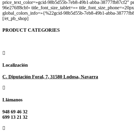
price_text_color=»gcid-98b5d55b-7eb8-49b1-abba-38777fb87cf2″ pri
96e276ff8cbf» title_font_size_tablet=»» title_font_size_phone=»20px
global_colors_info=»{%22gcid-98b5d55b-7eb8-49b1-abba-38777f
[/et_pb_shop]
PRODUCT CATEGORIES

Localización
C. Diputación Foral, 7, 31580 Lodosa, Navarra

Llámanos
948 69 46 32
699 13 21 32
