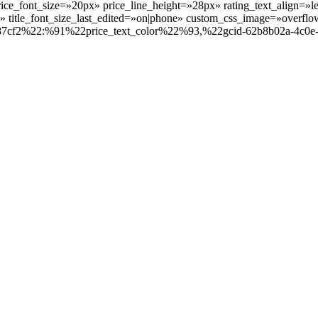
ce_font_size=»20px» price_line_height=»28px» rating_text_align=»le
» title_font_size_last_edited=»on|phone» custom_css_image=»overflow: 
b87cf2%22:%91%22price_text_color%22%93,%22gcid-62b8b02a-4c0e