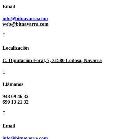
Email
info@bitnavarra.com
web@bitnavarra.com

Localización
C. Diputación Foral, 7, 31580 Lodosa, Navarra

Llámanos
948 69 46 32
699 13 21 32

Email
info@bitnavarra.com