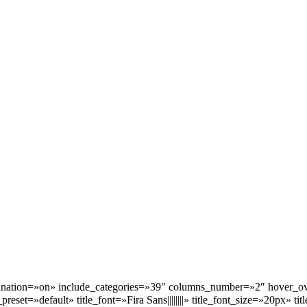
nation=»on» include_categories=»39″ columns_number=»2″ hover_ov
=»default» title_font=»Fira Sans||||||||» title_font_size=»20px» titl