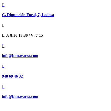

C. Diputación Foral, 7, Lodosa

L-J: 8:30-17:30 / V: 7-15

info@bitnavarra.com

948 69 46 32

info@bitnavarra.com