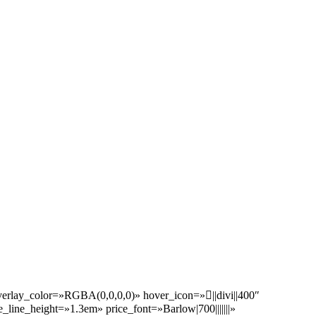
erlay_color=»RGBA(0,0,0,0)» hover_icon=»||divi||400″
e_line_height=»1.3em» price_font=»Barlow|700|||||||»