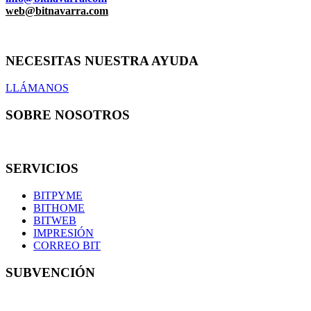
web@bitnavarra.com
NECESITAS NUESTRA AYUDA
LLÁMANOS
SOBRE NOSOTROS
En Bit informática somos una pequeña familia de 7 técnicos con 
SERVICIOS
BITPYME
BITHOME
BITWEB
IMPRESIÓN
CORREO BIT
SUBVENCIÓN