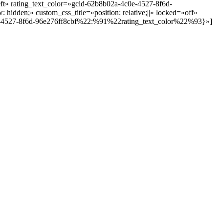
ft» rating_text_color=»gcid-62b8b02a-4c0e-4527-8f6d-
hidden;» custom_css_title=»position: relative;||» locked=»off»
-4527-8f6d-96e276ff8cbf%22:%91%22rating_text_color%22%93}»]