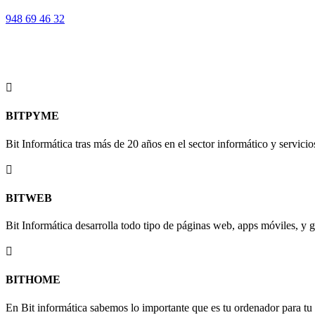
948 69 46 32
SERVICIOS BIT
En Bit Informática, nos enorgullece ofrecer una amplia gama de servic

BITPYME
Bit Informática tras más de 20 años en el sector informático y servicio

BITWEB
Bit Informática desarrolla todo tipo de páginas web, apps móviles, y ge

BITHOME
En Bit informática sabemos lo importante que es tu ordenador para tu u