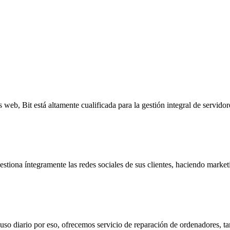
ios diseñados para satisfacer todas las necesidades tecnológicas de tu 
s web, Bit está altamente cualificada para la gestión integral de servido
stiona íntegramente las redes sociales de sus clientes, haciendo marketi
so diario por eso, ofrecemos servicio de reparación de ordenadores, tan