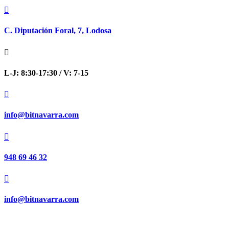

C. Diputación Foral, 7, Lodosa

L-J: 8:30-17:30 / V: 7-15

info@bitnavarra.com

948 69 46 32

info@bitnavarra.com