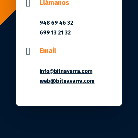

Llámanos
948 69 46 32
699 13 21 32

Email
info@bitnavarra.com
web@bitnavarra.com