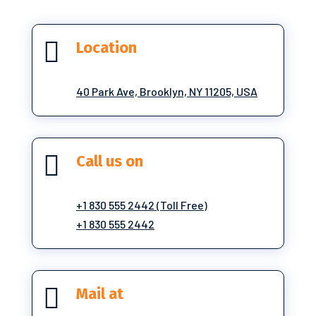

Location
40 Park Ave, Brooklyn, NY 11205, USA

Call us on
+1 830 555 2442 (Toll Free)
+1 830 555 2442

Mail at